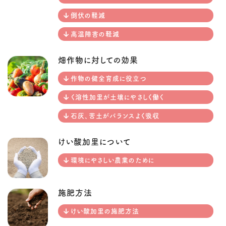
倒伏の軽減
高温障害の軽減
畑作物に対しての効果
作物の健全育成に役立つ
く溶性加里が土壌にやさしく働く
石灰、苦土がバランスよく吸収
けい酸加里について
環境にやさしい農業のために
施肥方法
けい酸加里の施肥方法