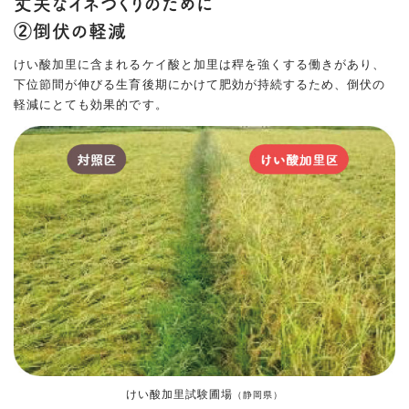
丈夫なイネづくりのために
②倒伏の軽減
けい酸加里に含まれるケイ酸と加里は稈を強くする働きがあり、
下位節間が伸びる生育後期にかけて肥効が持続するため、倒伏の
軽減にとても効果的です。
けい酸加里試験圃場
（静岡県）