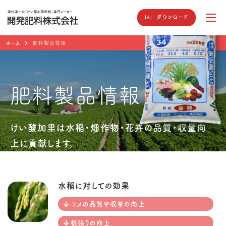
ダウンロード
ホーム
肥料製品情報
肥料製品情報
けい酸加里は水稲・畑作物・花卉の品質・収量向
上に貢献します。
水稲に対しての効果
コメの品質や収量の向上
根張りの向上